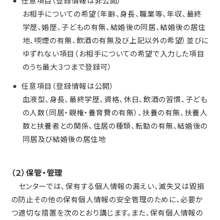
任意項目（登録情報は非公開）
お相手についての希望（年齢、身長、職業等、年収、最終
学歴、婚歴、子どもの有無、結婚後の同居、結婚後の居住
地、喫煙の有無、飲酒の有無及び上記以外の希望）並びに
ゆずれない項目（お相手についての希望で入力した項目
のうち最大３つまで登録可）
任意項目（登録情報は公開）
血液型、身長、最終学歴、資格、休日、飲酒の習慣、子ども
の人数（同居・親権・養育費の有無）、扶養の有無、扶養人
数と扶養者との関係、住居の種類、転勤の有無、結婚後の
同居及び結婚後の居住地
（２）保管・管理
センターでは、保有する個人情報の漏えい、滅失又は毀損
の防止その他の保有個人情報の安全管理のために、必要か
つ適切な措置を次のとおり講じます。また、保有個人情報の