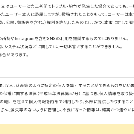
間又はユーザーと第三者間でトラブル・紛争が発生した場合であっても、一
たユーザー本人に帰属しますが、投稿されたことをもって、ユーザーは本
製、公開、翻訳等を含む。）権利を許諾したものとし、かつ、本市に対して
所持やInstagramを含むSNSの利用を推奨するものではありません。
ご質問、システム状況などに関しては、一切お答えすることができません。
場合があります。
業、収入、財産等のように特定の個人を識別することができるものをいいま
の保護に関する法律（平成15年法律第57号）に基づき、個人情報を取り
的の範囲を超えて個人情報を内部で利用したり、外部に提供したりすること
改ざん、滅失等のないように管理し、不要になった情報は、確実かつ速やか