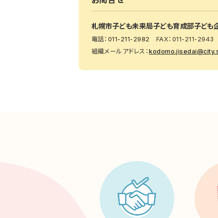
お問合せ
札幌市子ども未来局
子ども育成部子ども
電話：
011-211-2982
FAX：011-211-2943
組織メールアドレス：
kodomo.jisedai@city.