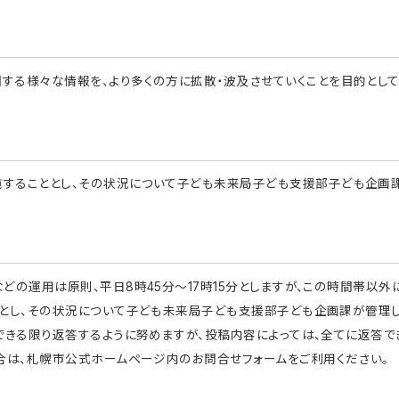
する様々な情報を、より多くの方に拡散・波及させていくことを目的として
することとし、その状況について子ども未来局子ども支援部子ども企画課
の運用は原則、平日8時45分～17時15分としますが、この時間帯以外
とし、その状況について子ども未来局子ども支援部子ども企画課が管理し
できる限り返答するように努めますが、投稿内容によっては、全てに返答で
合は、札幌市公式ホームページ内のお問合せフォームをご利用ください。