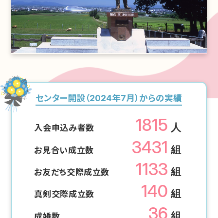
センター開設（2024年7月）からの実績
1815
人
入会申込み者数
3431
組
お見合い成立数
1133
組
お友だち交際成立数
140
組
真剣交際成立数
36
組
成婚数