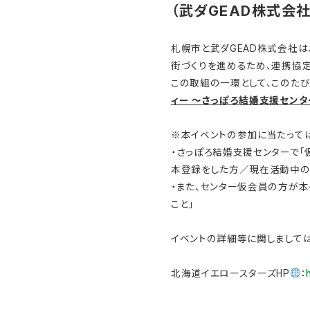
（武ダGEAD株式会社
札幌市と武ダGEAD株式会社
街づくりを進めるため、連携協
この取組の一環として、このたび
ィー ～さっぽろ結婚支援センタ
※本イベントの参加に当たっては
・さっぽろ結婚支援センターで「
本登録をした方／現在活動中の
・また、センター仮会員の方が
こと」
イベントの詳細等に関しまして
北海道イエロースターズHP
：