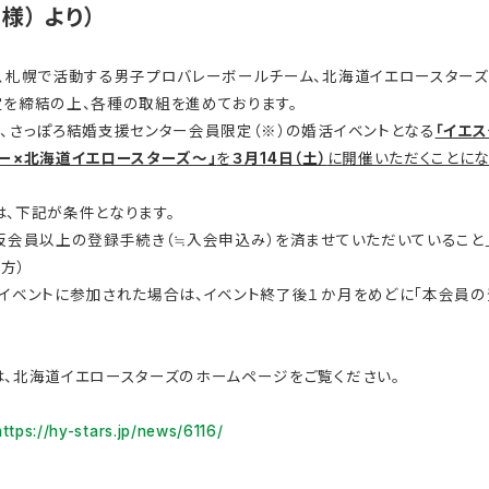
様） より）
は、札幌で活動する男子プロバレーボールチーム、北海道イエロースター
定を締結の上、各種の取組を進めております。
、さっぽろ結婚支援センター会員限定（※）の婚活イベントとなる
「イエス
ー×北海道イエロースターズ～」
を
３月14日（土）
に開催いただくことにな
、下記が条件となります。
仮会員以上の登録手続き（≒入会申込み）を済ませていただいていること」
方）
本イベントに参加された場合は、イベント終了後１か月をめどに「本会員
は、北海道イエロースターズのホームページをご覧ください。
https://hy-stars.jp/news/6116/