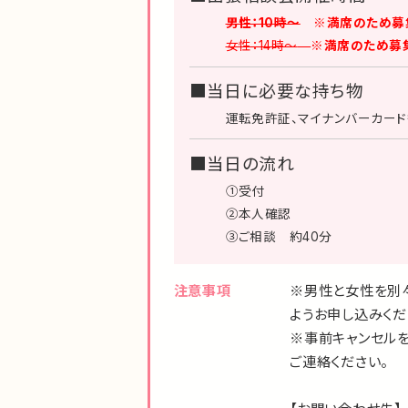
男性：10時～
※満席のため募
女性：14時～
※満席のため募
■当日に必要な持ち物
運転免許証、マイナンバーカー
■当日の流れ
①受付
②本人確認
③ご相談 約40分
注意事項
※男性と女性を別
ようお申し込みくだ
※事前キャンセル
ご連絡ください。