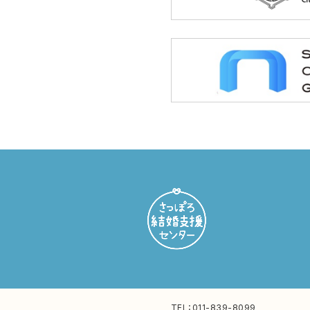
TEL：
011-839-8099