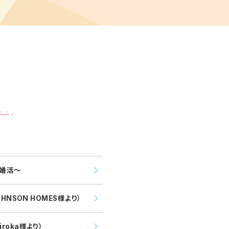
？婚活～
NSON HOMES様より）
oka様より）