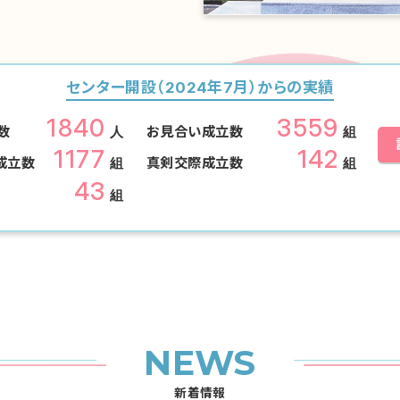
センター開設（2024年7月）からの実績
1840
3559
数
人
お見合い成立数
組
1177
142
成立数
組
真剣交際成立数
組
43
組
NEWS
新着情報