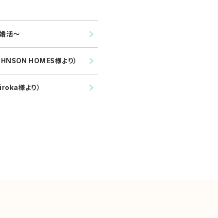
？婚活～
NSON HOMES様より）
oka様より）