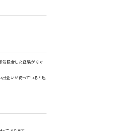
で意気投合した経験がなか
い出会いが待っていると思
っております。